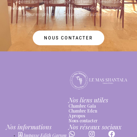
soirées animées et musique à fort volume ne sont pas
autorisées dans le mas. Notre souhait est d’offrir à chacun un
séjour empreint de tranquillité et d’authenticité.
NOUS CONTACTER
Nos liens utiles
Chambre Gaïa
Chambre Eden
A propos
Nous contacter
Nos informations
Nos réseaux sociaux
Impasse Edith Garson