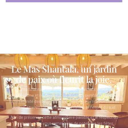
Le Mas Shantala, un jardin
de paix où fleurit la joie.
Le Mas Shantala est niché dans un charmant village de
pierre, calme et ressourçant, où le temps semble suspendu.
Ici, la sérénité des lieux invite à la détente, aux retrouvailles et
au bien-être, en harmonie avec la nature et l’esprit du sud.
Afin de préserver cette atmosphère paisible et le respect du
voisinage, nous vous remercions de noter que les fêtes,