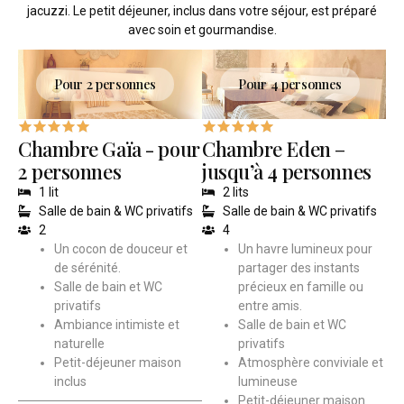
jacuzzi. Le petit déjeuner, inclus dans votre séjour, est préparé
avec soin et gourmandise.
Pour 2 personnes
Pour 4 personnes
Chambre Gaïa - pour
Chambre Eden –
2 personnes
jusqu’à 4 personnes
1 lit
2 lits
Salle de bain & WC privatifs
Salle de bain & WC privatifs
2
4
Un cocon de douceur et
Un havre lumineux pour
de sérénité.
partager des instants
Salle de bain et WC
précieux en famille ou
privatifs
entre amis.
Ambiance intimiste et
Salle de bain et WC
naturelle
privatifs
Petit-déjeuner maison
Atmosphère conviviale et
inclus
lumineuse
Petit-déjeuner maison