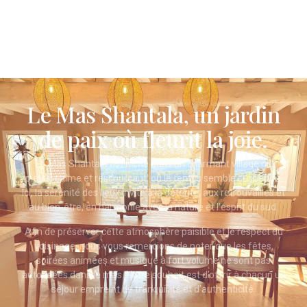
Le Mas Shantala, un jardin
de paix où fleurit la joie.
Le Mas Shantala est niché dans un charmant village de
pierre, calme et ressourçant, où le temps semble suspendu.
Ici, la sérénité des lieux invite à la détente, aux retrouvailles et
au bien-être, en harmonie avec la nature et l’esprit du sud.
Afin de préserver cette atmosphère paisible et le respect du
voisinage, nous vous remercions de noter que les fêtes,
soirées animées et musique à fort volume ne sont pas
autorisées dans le mas. Notre souhait est d’offrir à chacun un
séjour empreint de tranquillité et d’authenticité.