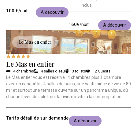
inclus
100 €
/nuit
A découvrir
160€
/nuit
A découvrir
Le Mas en entier
Le Mas en entier
4 chambres
4 salles d’eau
3 toilets
12 Guests
Le Mas entier vous est réservé : 4 chambres plus 1 chambre
avec un canapé lit , 4 salles de bains, une vaste pièce de vie de 80
m² et surtout une terrasse ouverte sur un panorama unique, où
chaque lever de soleil sur la rivière invite à la contemplation.
Tarifs détaillés sur demande
A découvrir