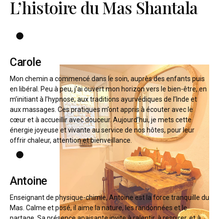
L’histoire du Mas Shantala
Carole
Mon chemin a commencé dans le soin, auprès des enfants puis
en libéral. Peu à peu, j’ai ouvert mon horizon vers le bien-être, en
m’initiant à l’hypnose, aux traditions ayurvédiques de l’Inde et
aux massages. Ces pratiques m’ont appris à écouter avec le
cœur et à accueillir avec douceur. Aujourd’hui, je mets cette
énergie joyeuse et vivante au service de nos hôtes, pour leur
offrir chaleur, attention et bienveillance.
Antoine
Enseignant de physique-chimie, Antoine est la force tranquille du
Mas. Calme et posé, il aime la nature, les randonnées et le
partage. Sa présence apaisante invite à ralentir, à respirer, et à