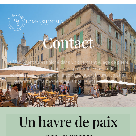
Contact
Le Mas Shantala est niché dans un charmant village de pierre,
calme et ressourçant, où le temps semble suspendu. Ici, la
sérénité des lieux invite à la détente, aux retrouvailles et au
bien-être, en harmonie avec la nature et l’esprit du sud.
Un havre de paix