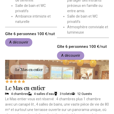
de sérénité.
partager des instants
Salle de bain et WC
précieux en famille ou
privatifs
entre amis.
Ambiance intimiste et
Salle de bain et WC
naturelle
privatifs
Atmosphère conviviale et
lumineuse
Gîte 6 personnes 100 €
/nuit
A découvrir
Gîte 6 personnes 100 €
/nuit
A découvrir
Le Mas en entier
Le Mas en entier
4 chambres
4 salles d’eau
3 toilets
12 Guests
Le Mas entier vous est réservé : 4 chambres plus 1 chambre
avec un canapé lit , 4 salles de bains, une vaste pièce de vie de 80
m² et surtout une terrasse ouverte sur un panorama unique, où