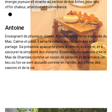
énergie joyeuse et vivante au service de nos hôtes, pour leur
offrir chaleur, attention et bienveillance.
Antoine
Enseignant de physique-chimie, Antoine est la force tranquille du
Mas. Calme et posé, il aime la nature, les randonnées et le
partage. Sa présence apaisante invite à ralentir, à respirer, et à
savourer la simplicité des instants. Ensemble, nous avons créé le
Mas de Shantala comme un cocon de sérénité et de lumière, un
lieu où l’on se sent accueilli comme en famille, au rythme des
saisons et de la vie.