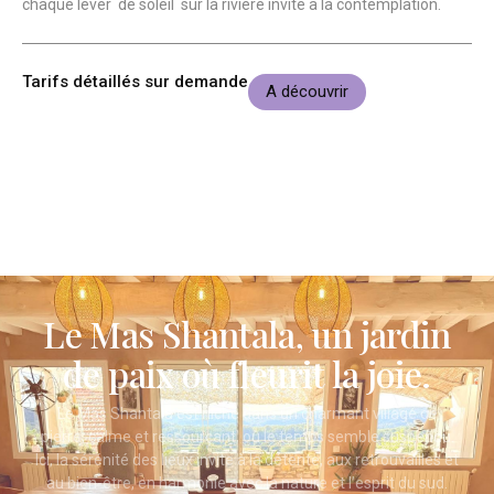
chaque lever de soleil sur la rivière invite à la contemplation.
Tarifs détaillés sur demande
A découvrir
Le Mas Shantala, un jardin
de paix où fleurit la joie.
Le Mas Shantala est niché dans un charmant village de
pierre, calme et ressourçant, où le temps semble suspendu.
Ici, la sérénité des lieux invite à la détente, aux retrouvailles et
au bien-être, en harmonie avec la nature et l’esprit du sud.