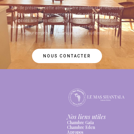
Afin de préserver cette atmosphère paisible et le respect du
voisinage, nous vous remercions de noter que les fêtes,
soirées animées et musique à fort volume ne sont pas
autorisées dans le mas. Notre souhait est d’offrir à chacun un
séjour empreint de tranquillité et d’authenticité.
NOUS CONTACTER
Nos liens utiles
Chambre Gaïa
Chambre Eden
A propos